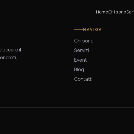
Home
Chi sono
Ser
NAVIGA
Chi sono
occare il
Servizi
oncreti,
Eventi
Blog
Contatti