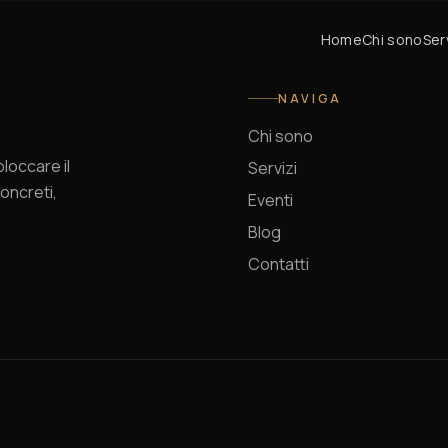
Home
Chi sono
Ser
NAVIGA
Chi sono
occare il
Servizi
oncreti,
Eventi
Blog
Contatti