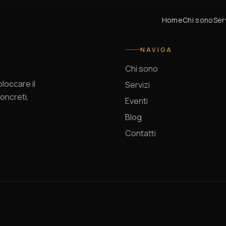
Home
Chi sono
Ser
NAVIGA
Chi sono
occare il
Servizi
oncreti,
Eventi
Blog
Contatti