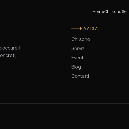
Home
Chi sono
Ser
NAVIGA
Chi sono
occare il
Servizi
oncreti,
Eventi
Blog
Contatti