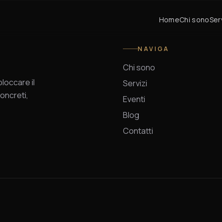
Home
Chi sono
Ser
NAVIGA
Chi sono
occare il
Servizi
oncreti,
Eventi
Blog
Contatti