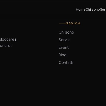
Home
Chi sono
Ser
NAVIGA
Chi sono
occare il
Servizi
oncreti,
Eventi
Blog
Contatti